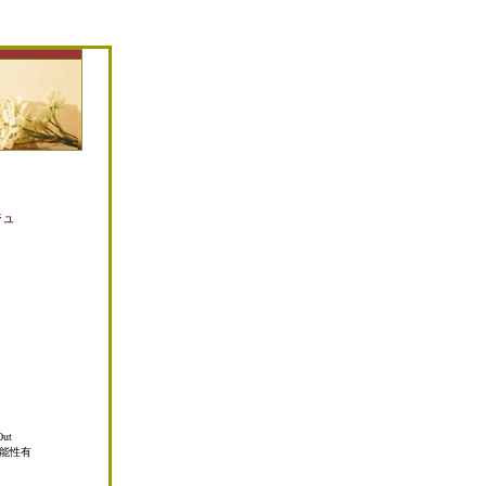
ジュ
ut
能性有