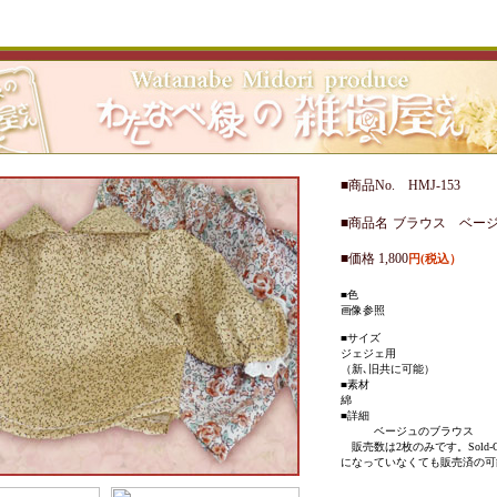
■商品No. HMJ-153
■商品名
ブラウス ベー
■価格 1,800
円(税込）
■色
画像参照
■サイズ
ジェジェ用
（新､旧共に可能）
■素材
綿
■詳細
ベージュのブラウス
販売数は2枚のみです。Sold-O
になっていなくても販売済の可